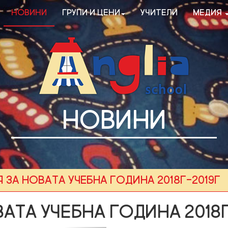
Новини
Групи и цени
Учители
Медия
НОВИНИ
 за новата учебна година 2018г-2019г
ата учебна година 2018г