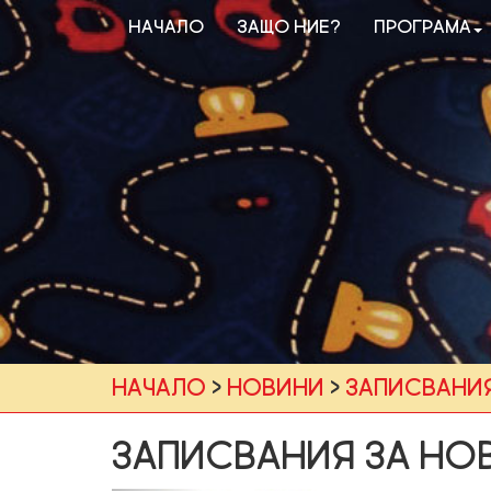
Начало
Защо ние?
Програма
Начало
›
Новини
›
Записвания
Записвания за нов