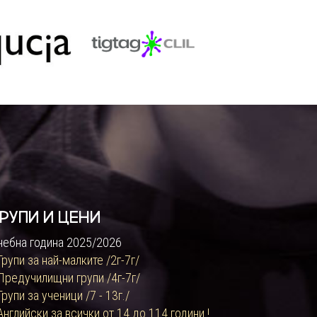
рупи и цени
чебна година 2025/2026
 Групи за най-малките /2г-7г/
 Предучилищни групи /4г-7г/
Групи за ученици /7 - 13г./
 Английски за всички от 14 до 114 години !