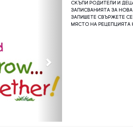
Next
Скъпи родители и дец
записванията за новат
запишете свържете се
място на рецепцията н