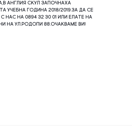
а,в Англия Скул започнаха
а учебна година 2018/2019.
За да се
 с нас на
0894 32 30 01 или елате на
и на ул.Родопи 88.Очакваме ви!