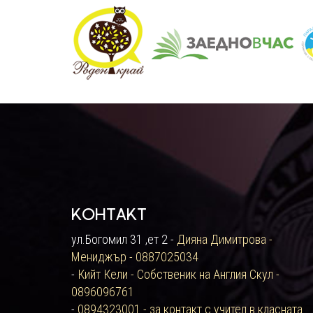
Контакт
ул.Богомил 31 ,ет 2 -
Дияна Димитрова -
Мениджър - 0887025034
-
Кийт Кели - Собственик на Англия Скул -
0896096761
-
0894323001 - за контакт с учител в класната