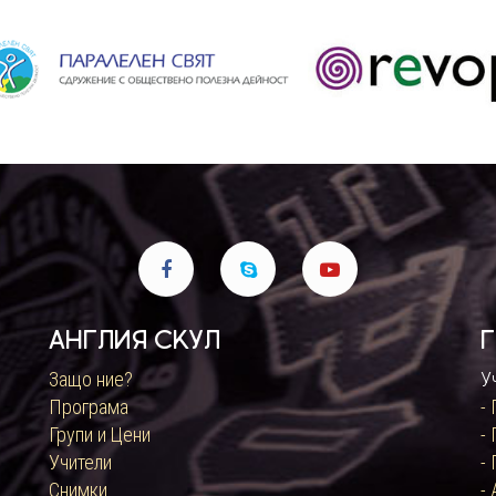
Англия Скул
Г
Защо ние?
У
Програма
-
Групи и Цени
-
Учители
- 
Снимки
-