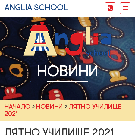
anglia school
Toggle
Tog
navigati
nav
НОВИНИ
Начало
›
Новини
›
Лятно училище
2021
Лятно училище 2021